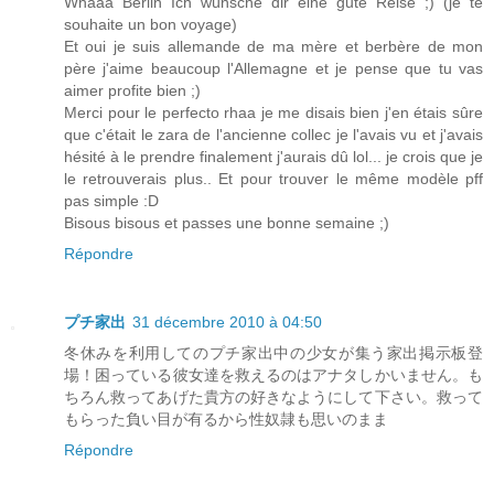
Whaaa Berlin Ich wünsche dir eine gute Reise ;) (je te
souhaite un bon voyage)
Et oui je suis allemande de ma mère et berbère de mon
père j'aime beaucoup l'Allemagne et je pense que tu vas
aimer profite bien ;)
Merci pour le perfecto rhaa je me disais bien j'en étais sûre
que c'était le zara de l'ancienne collec je l'avais vu et j'avais
hésité à le prendre finalement j'aurais dû lol... je crois que je
le retrouverais plus.. Et pour trouver le même modèle pff
pas simple :D
Bisous bisous et passes une bonne semaine ;)
Répondre
プチ家出
31 décembre 2010 à 04:50
冬休みを利用してのプチ家出中の少女が集う家出掲示板登
場！困っている彼女達を救えるのはアナタしかいません。も
ちろん救ってあげた貴方の好きなようにして下さい。救って
もらった負い目が有るから性奴隷も思いのまま
Répondre