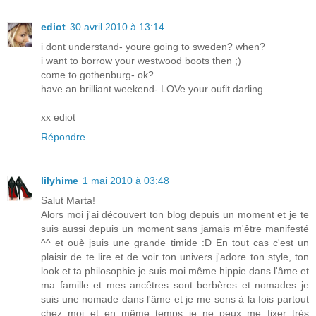
ediot
30 avril 2010 à 13:14
i dont understand- youre going to sweden? when?
i want to borrow your westwood boots then ;)
come to gothenburg- ok?
have an brilliant weekend- LOVe your oufit darling
xx ediot
Répondre
lilyhime
1 mai 2010 à 03:48
Salut Marta!
Alors moi j'ai découvert ton blog depuis un moment et je te
suis aussi depuis un moment sans jamais m'être manifesté
^^ et ouè jsuis une grande timide :D En tout cas c'est un
plaisir de te lire et de voir ton univers j'adore ton style, ton
look et ta philosophie je suis moi même hippie dans l'âme et
ma famille et mes ancêtres sont berbères et nomades je
suis une nomade dans l'âme et je me sens à la fois partout
chez moi et en même temps je ne peux me fixer très