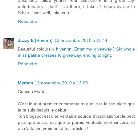
absolutely follow yours! Yeah Stockholm is a great city,
unfortunately I dont´t live there, It takes 4 hours by car to
Sthlm... well well, take care!
Répondre
Jazzy E (Hivenn)
13 novembre 2010 à 11:44
Beautiful colours
x hivennn. Enter my giveaway? Six whole
miss patina dresses to giveaway, ending tonight.
Répondre
Myriam
13 novembre 2010 à 13:09
Coucou Marta,
C'est le tout premier commentaire que je te laisse alors que
je te suis depuis le début.
Ton blogspot est une véritable source d'inspiration,et le petit
plus que tu as, est que tu parais véritablement sincère, et
on s'attache vraiment à tes articles !