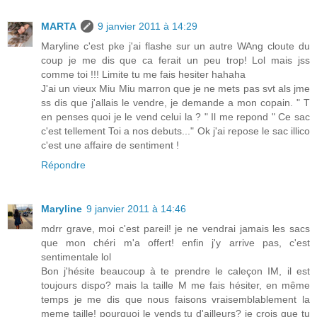
MARTA
9 janvier 2011 à 14:29
Maryline c'est pke j'ai flashe sur un autre WAng cloute du
coup je me dis que ca ferait un peu trop! Lol mais jss
comme toi !!! Limite tu me fais hesiter hahaha
J'ai un vieux Miu Miu marron que je ne mets pas svt als jme
ss dis que j'allais le vendre, je demande a mon copain. " T
en penses quoi je le vend celui la ? " Il me repond " Ce sac
c'est tellement Toi a nos debuts..." Ok j'ai repose le sac illico
c'est une affaire de sentiment !
Répondre
Maryline
9 janvier 2011 à 14:46
mdrr grave, moi c'est pareil! je ne vendrai jamais les sacs
que mon chéri m'a offert! enfin j'y arrive pas, c'est
sentimentale lol
Bon j'hésite beaucoup à te prendre le caleçon IM, il est
toujours dispo? mais la taille M me fais hésiter, en même
temps je me dis que nous faisons vraisemblablement la
meme taille! pourquoi le vends tu d'ailleurs? je crois que tu