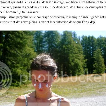
netiments primitifs et les vertus de la vie sauvage, me libérer des habitudes facti
t trouver, parmi la grandeur et la solitude des terres de l Ouest, des vues plus e
es de L homme." JOn Krakauer.
nipulation perpétuelle, le bourrage de cerveau, le manque d intelligence natur
riosité et des rêves pleins la tête et la satisfaction de ce que l'on a déjà.