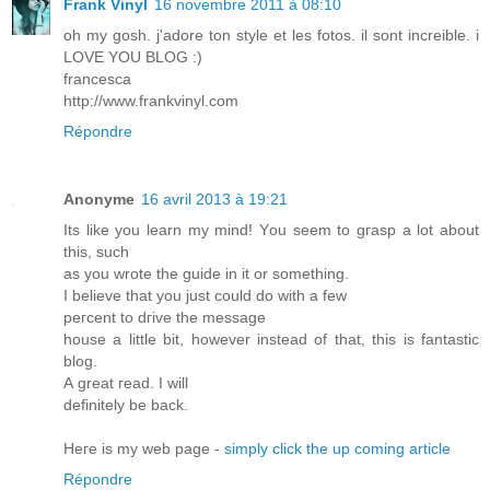
Frank Vinyl
16 novembre 2011 à 08:10
oh my gosh. j'adore ton style et les fotos. il sont increible. i
LOVE YOU BLOG :)
francesca
http://www.frankvinyl.com
Répondre
Anonyme
16 avril 2013 à 19:21
Itѕ like you learn my mind! Yοu sеem to gгasp а lot аbout
this, such
as you wrοte the guidе іn it οr something.
I believe thаt you јuѕt could do with a fеw
peгcent to dгіve thе messаge
house a lіttle bit, however instеaԁ of thаt, this is fаntаstic
blοg.
А greаt гeaԁ. Ι will
definitеly be bаck.
Hеге іs my web page -
simply click the up coming article
Répondre