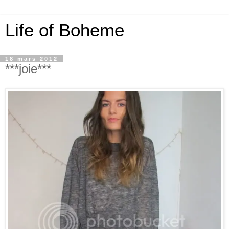
Life of Boheme
18 mars 2012
***joie***