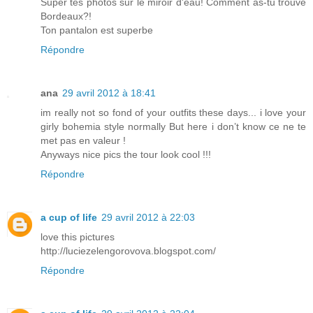
Super tes photos sur le miroir d'eau! Comment as-tu trouvé
Bordeaux?!
Ton pantalon est superbe
Répondre
ana
29 avril 2012 à 18:41
im really not so fond of your outfits these days... i love your
girly bohemia style normally But here i don’t know ce ne te
met pas en valeur !
Anyways nice pics the tour look cool !!!
Répondre
a cup of life
29 avril 2012 à 22:03
love this pictures
http://luciezelengorovova.blogspot.com/
Répondre