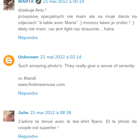
MARTA
21 mai 2012 à 00:19
dziekuje Aniu !
przepisow specjalnych nie mam ale sa moje dania na
zdjeciach "à table avec Marta" :) mozesz latwo je zrobic ! :)
diety nie mam. raz jem light raz strasznie... haha
Répondre
Unknown
21 mai 2012 à 02:14
Such amazing photo's. They really give a sense of serenity
xx Mandi
www.findmeamuse.com
Répondre
Julie
21 mai 2012 à 08:38
J'adore ta tenue avec le tee-shirt flyers. Et la photo de
couple est superbe !
Répondre