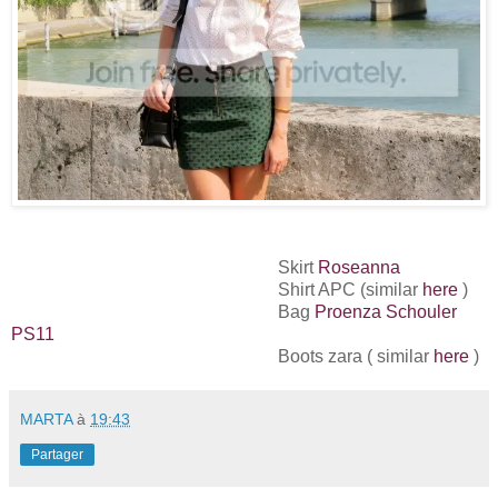
Skirt
Roseanna
Shirt APC (similar
here
)
Bag
Proenza Schouler
PS11
Boots zara ( similar
here
)
MARTA
à
19:43
Partager