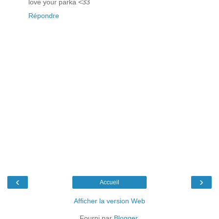
love your parka <33
Répondre
‹
›
Accueil
Afficher la version Web
Fourni par
Blogger
.