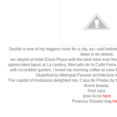
Seville is one of my biggest crush for a city, as i said before i
steps in its streets.
we stayed at hotel Elvira Plaza with the best view ever fro
appreciated tapas at La cantina, Mercado de la Calle Feria
with incredible garden, i loved my morning coffee at case
Stupefied by Metropal Parasol architecture w
The capital of Andalasia delighted me, Casa de Pilatos by th
divine beauty.
Shirt zara
jean Acne
here
Proenza Shouler bag
he