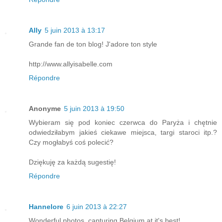
Ally
5 juin 2013 à 13:17
Grande fan de ton blog! J'adore ton style
http://www.allyisabelle.com
Répondre
Anonyme
5 juin 2013 à 19:50
Wybieram się pod koniec czerwca do Paryża i chętnie
odwiedziłabym jakieś ciekawe miejsca, targi staroci itp.?
Czy mogłabyś coś polecić?
Dziękuję za każdą sugestię!
Répondre
Hannelore
6 juin 2013 à 22:27
Wonderful photos, capturing Belgium at it's best!