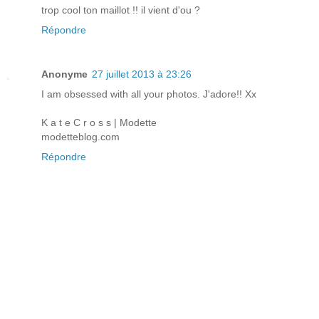
trop cool ton maillot !! il vient d'ou ?
Répondre
Anonyme
27 juillet 2013 à 23:26
I am obsessed with all your photos. J'adore!! Xx
K a t e C r o s s | Modette
modetteblog.com
Répondre