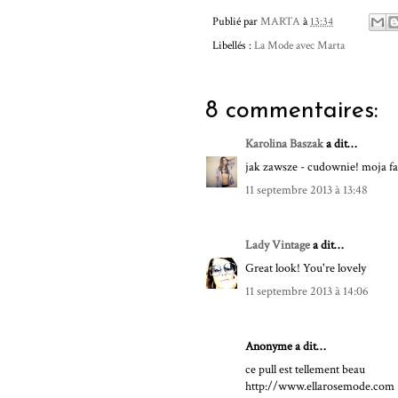
Publié par
MARTA
à
13:34
Libellés :
La Mode avec Marta
8 commentaires:
Karolina Baszak
a dit…
jak zawsze - cudownie! moja fa
11 septembre 2013 à 13:48
Lady Vintage
a dit…
Great look! You're lovely
11 septembre 2013 à 14:06
Anonyme a dit…
ce pull est tellement beau
http://www.ellarosemode.com