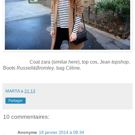
Coat zara (similar
here
), top cos, Jean
topshop
,
Boots
Russell&Bromley
, bag Céline.
MARTA
à
21:13
Partager
10 commentaires:
Anonyme
18 janvier 2014 à 08:34