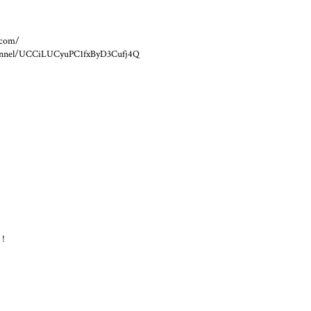
.com/
hannel/UCCiLUCyuPC1fxByD3Cufj4Q
 !