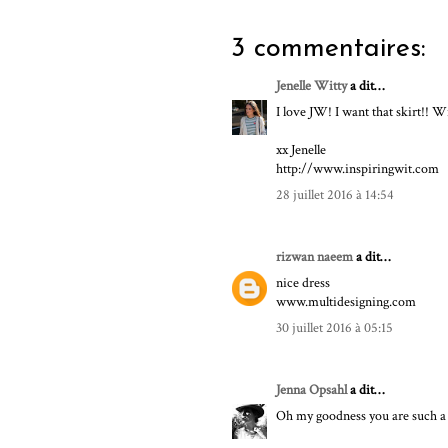
3 commentaires:
Jenelle Witty
a dit…
I love JW! I want that skirt!! Wi
xx Jenelle
http://www.inspiringwit.com
28 juillet 2016 à 14:54
rizwan naeem
a dit…
nice dress
www.multidesigning.com
30 juillet 2016 à 05:15
Jenna Opsahl
a dit…
Oh my goodness you are such a