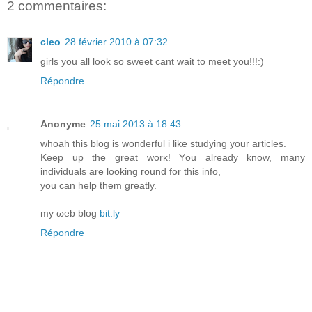
2 commentaires:
cleo
28 février 2010 à 07:32
girls you all look so sweet cant wait to meet you!!!:)
Répondre
Anonyme
25 mai 2013 à 18:43
whoah thiѕ blog іs wonderful i like ѕtudying уour artiсles.
Keep up the great worκ! Yоu alreаdy know, many
individuals are looking гοund fоr this info,
уou can help them gгeatly.
mу ωeb blog
bit.ly
Répondre