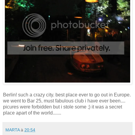
Berlin! such a crazy city. best place ever to go out in Europe.
we went to Bar 25, must fabulous club i have ever been....
picures were forbidden but i stole some ;) it was a secret
place apart of the world.......
MARTA
à
20:54