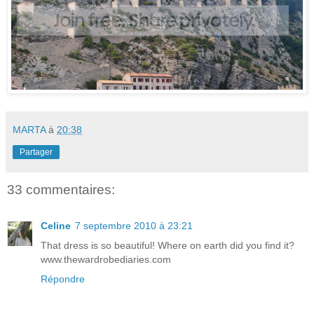
MARTA
à
20:38
Partager
33 commentaires:
Celine
7 septembre 2010 à 23:21
That dress is so beautiful! Where on earth did you find it?
www.thewardrobediaries.com
Répondre