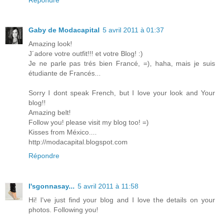
Gaby de Modacapital
5 avril 2011 à 01:37
Amazing look!
J´adore votre outfit!!! et votre Blog! :)
Je ne parle pas trés bien Francé, =), haha, mais je suis
étudiante de Francés...
Sorry I dont speak French, but I love your look and Your
blog!!
Amazing belt!
Follow you! please visit my blog too! =)
Kisses from México....
http://modacapital.blogspot.com
Répondre
I'sgonnasay...
5 avril 2011 à 11:58
Hi! I've just find your blog and I love the details on your
photos. Following you!