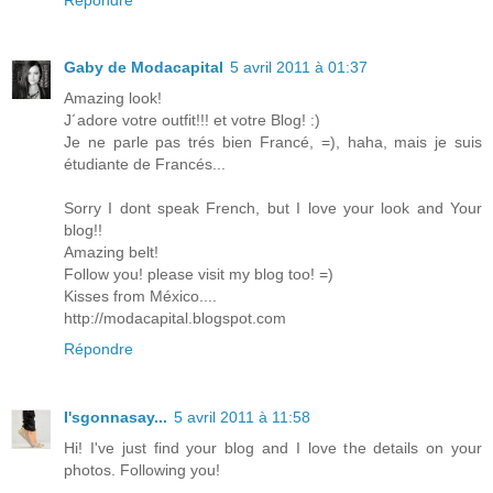
Gaby de Modacapital
5 avril 2011 à 01:37
Amazing look!
J´adore votre outfit!!! et votre Blog! :)
Je ne parle pas trés bien Francé, =), haha, mais je suis
étudiante de Francés...
Sorry I dont speak French, but I love your look and Your
blog!!
Amazing belt!
Follow you! please visit my blog too! =)
Kisses from México....
http://modacapital.blogspot.com
Répondre
I'sgonnasay...
5 avril 2011 à 11:58
Hi! I've just find your blog and I love the details on your
photos. Following you!