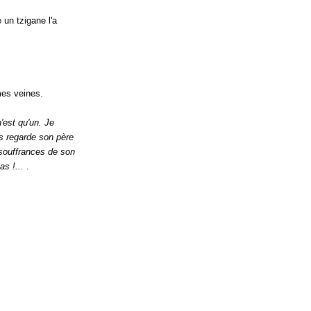
un tzigane l'a
 mes veines.
'est qu'un. Je
ls regarde son père
 souffrances de son
as !...
.