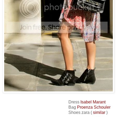
Dress
Isabel Marant
Bag
Proenza Schouler
Shoes zara (
similar
)