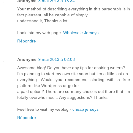
Anonyme
8 mai 2013 à 18:34
Your method of describing everything in this paragraph is in
fact pleasant, all be capable of simply
understand it, Thanks a lot.
Look into my web page:
Wholesale Jerseys
Répondre
Anonyme
9 mai 2013 à 02:08
Awesome blog! Do you have any tips for aspiring writers?
I'm planning to start my own site soon but I'm a little lost on
everything. Would you recommend starting with a free
platform like Wordpress or go for
a paid option? There are so many choices out there that I'm
totally overwhelmed .. Any suggestions? Thanks!
Feel free to visit my weblog -
cheap jerseys
Répondre