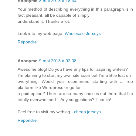
Anonyme
8 mai 2013 à 18:34
Your method of describing everything in this paragraph is in
fact pleasant, all be capable of simply
understand it, Thanks a lot.
Look into my web page:
Wholesale Jerseys
Répondre
Anonyme
9 mai 2013 à 02:08
Awesome blog! Do you have any tips for aspiring writers?
I'm planning to start my own site soon but I'm a little lost on
everything. Would you recommend starting with a free
platform like Wordpress or go for
a paid option? There are so many choices out there that I'm
totally overwhelmed .. Any suggestions? Thanks!
Feel free to visit my weblog -
cheap jerseys
Répondre