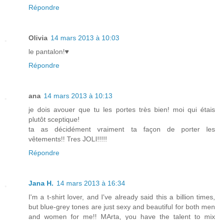
Répondre
Olivia
14 mars 2013 à 10:03
le pantalon!♥
Répondre
ana
14 mars 2013 à 10:13
je dois avouer que tu les portes très bien! moi qui étais
plutôt sceptique!
ta as décidément vraiment ta façon de porter les
vêtements!! Tres JOLI!!!!!
Répondre
Jana H.
14 mars 2013 à 16:34
I'm a t-shirt lover, and I've already said this a billion times,
but blue-grey tones are just sexy and beautiful for both men
and women for me!! MArta, you have the talent to mix