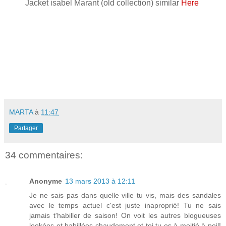
Jacket isabel Marant (old collection) similar
Here
MARTA
à
11:47
Partager
34 commentaires:
Anonyme
13 mars 2013 à 12:11
Je ne sais pas dans quelle ville tu vis, mais des sandales
avec le temps actuel c'est juste inaproprié! Tu ne sais
jamais t'habiller de saison! On voit les autres blogueuses
lookées et habillées chaudement et toi tu es à moitié à poil!