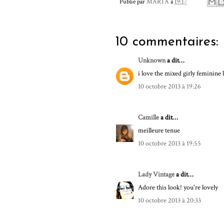
Publié par
MARTA
à
19:17
10 commentaires:
Unknown
a dit…
i love the mixed girly feminine l
10 octobre 2013 à 19:26
Camille
a dit…
meilleure tenue
10 octobre 2013 à 19:55
Lady Vintage
a dit…
Adore this look! you're lovely
10 octobre 2013 à 20:33