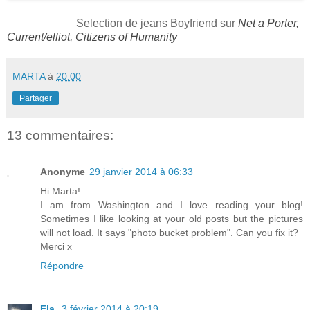
Selection de jeans Boyfriend sur
Net a Porter
,
Current/elliot
,
Citizens of Humanity
MARTA
à
20:00
Partager
13 commentaires:
Anonyme
29 janvier 2014 à 06:33
Hi Marta!
I am from Washington and I love reading your blog!
Sometimes I like looking at your old posts but the pictures
will not load. It says "photo bucket problem". Can you fix it?
Merci x
Répondre
Fla.
3 février 2014 à 20:19