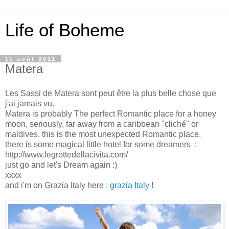
Life of Boheme
11 août 2011
Matera
Les Sassi de Matera sont peut être la plus belle chose que
j'ai jamais vu.
Matera is probably The perfect Romantic place for a honey
moon, seriously, far away from a caribbean "cliché" or
maldives, this is the most unexpected Romantic place.
there is some magical little hotel for some dreamers :
http://www.legrottedellacivita.com/
just go and let's Dream again :)
xxxx
and i'm on Grazia Italy here :
grazia Italy
!