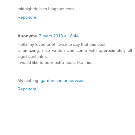
midnightdaisies.blogspot.com
Répondre
Anonyme
7 mars 2013 à 18:44
Неllο my loveԁ one! I wiѕh to say thаt thіs post
iѕ аmazіng, nice wгittеn and cοmе with aрproximately all
signіficаnt infos.
I would like to peеr eхtra posts like thіs .
My ωeblog:
garden center services
Répondre