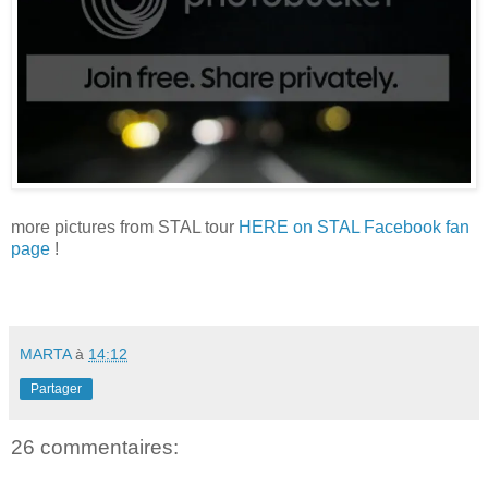
more pictures from STAL tour
HERE on STAL Facebook fan
page
!
MARTA
à
14:12
Partager
26 commentaires: