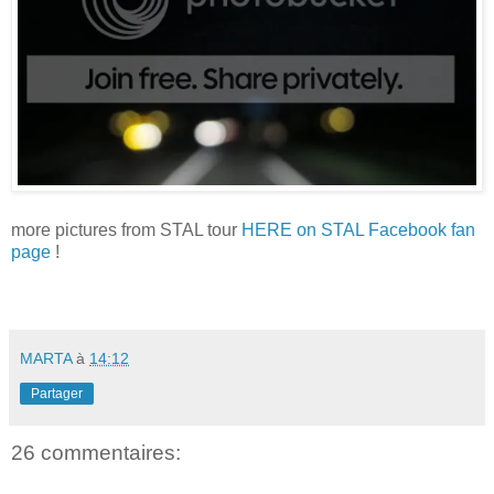
more pictures from STAL tour
HERE on STAL Facebook fan
page
!
MARTA
à
14:12
Partager
26 commentaires: