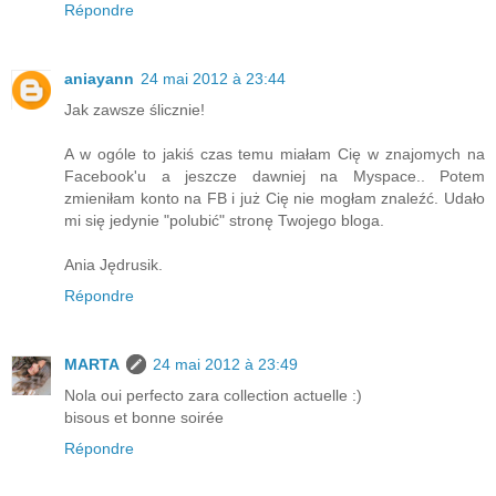
Répondre
aniayann
24 mai 2012 à 23:44
Jak zawsze ślicznie!
A w ogóle to jakiś czas temu miałam Cię w znajomych na
Facebook'u a jeszcze dawniej na Myspace.. Potem
zmieniłam konto na FB i już Cię nie mogłam znaleźć. Udało
mi się jedynie "polubić" stronę Twojego bloga.
Ania Jędrusik.
Répondre
MARTA
24 mai 2012 à 23:49
Nola oui perfecto zara collection actuelle :)
bisous et bonne soirée
Répondre