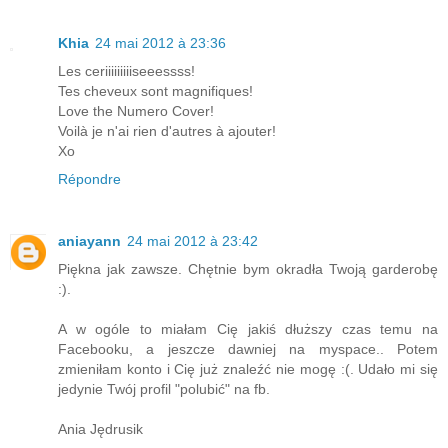
Khia
24 mai 2012 à 23:36
Les ceriiiiiiiiiseeessss!
Tes cheveux sont magnifiques!
Love the Numero Cover!
Voilà je n'ai rien d'autres à ajouter!
Xo
Répondre
aniayann
24 mai 2012 à 23:42
Piękna jak zawsze. Chętnie bym okradła Twoją garderobę
:).
A w ogóle to miałam Cię jakiś dłuższy czas temu na
Facebooku, a jeszcze dawniej na myspace.. Potem
zmieniłam konto i Cię już znaleźć nie mogę :(. Udało mi się
jedynie Twój profil "polubić" na fb.
Ania Jędrusik